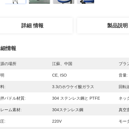
詳細 情報
製品説明
詳細情報
起源の場所
江蘇、中国
ブラ
証明
CE, ISO
音量:
料:
3.3のホウケイ酸ガラス
回転速
拌パドル材質:
304 ステンレス鋼と PTFE
ネッ
レーム素材:
304ステンレス鋼
真空度
圧:
220V
モー