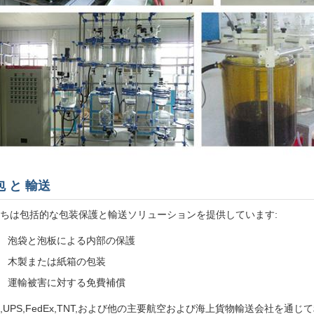
包 と 輸送
ちは包括的な包装保護と輸送ソリューションを提供しています:
泡袋と泡板による内部の保護
木製または紙箱の包装
運輸被害に対する免費補償
L,UPS,FedEx,TNT,および他の主要航空および海上貨物輸送会社を通