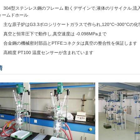
304型ステンレス鋼のフレーム 動くデザインで,液体のリサイクル,流
ォームドホール
主な原子炉はG3.3ボロシリケートガラスで作られ,120°C~300°Cの
真空と恒常圧下で動作し,真空速度は -0.098MPaまで
合金鋼の機械密封部品とPTFEコネクタは真空の整合性を保証します
高精度 PT100 温度センサーが含まれています
請