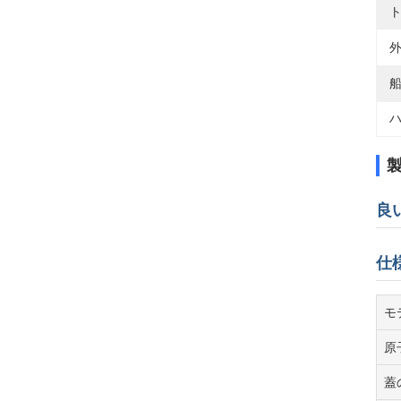
ト
外
船
ハ
良
仕
モ
原
蓋