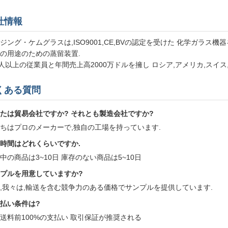
社情報
ジング・ケムグラスは,ISO9001,CE,BVの認定を受けた 化学ガラス
の用途のための蒸留装置.
0人以上の従業員と年間売上高2000万ドルを擁し ロシア,アメリカ,ス
くある質問
たは貿易会社ですか? それとも製造会社ですか?
ちはプロのメーカーで,独自の工場を持っています.
時間はどれくらいですか.
中の商品は3~10日 庫存のない商品は5~10日
プルを用意していますか?
,我々は,輸送を含む競争力のある価格でサンプルを提供しています.
払い条件は?
送料前100%の支払い 取引保証が推奨される