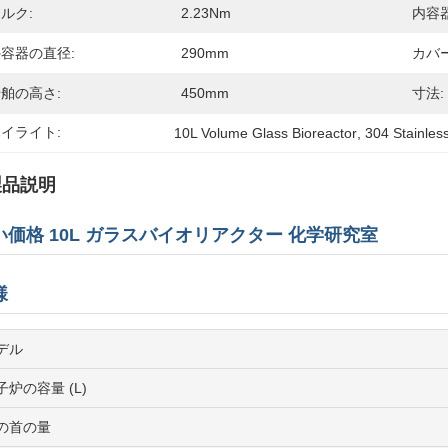
ルク:
2.23Nm
内容
容器の直径:
290mm
カバー
舶の高さ:
450mm
寸法:
イライト:
10L Volume Glass Bioreactor
, 
304 Stainles
製品説明
い価格 10L ガラスバイオリアクター 化学研究室
様
デル
子炉の容量 (L)
の首の量