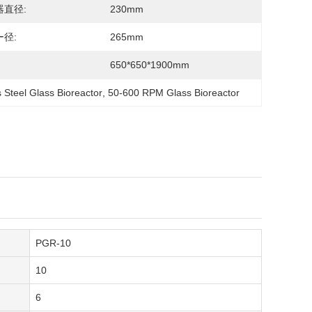
器直径:
230mm
径:
265mm
650*650*1900mm
s Steel Glass Bioreactor
, 
50-600 RPM Glass Bioreactor
PGR-10
10
6