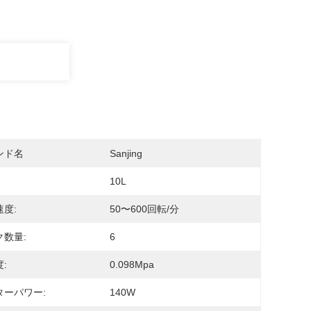
ンド名
Sanjing
10L
度:
50〜600回転/分
ク数量:
6
:
0.098Mpa
ターパワー:
140W