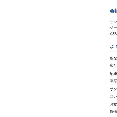
会
サン
ジー
20
よ
あな
私た
配達
庫存
サン
はい
お支
貨物