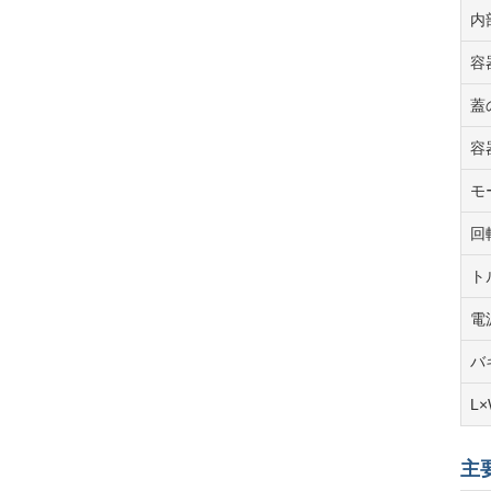
内
容
蓋
容
モ
回転
ト
電源
バ
L×
主