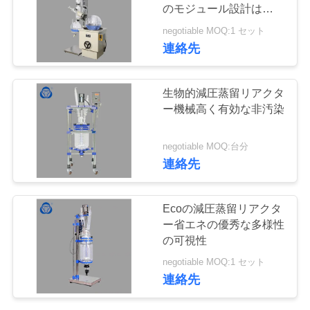
質
のモジュール設計はとの
ロックをしっかり止めま
管
negotiable MOQ:1 セット
す
43
連絡先
理
回転式真空蒸化器
生物的減圧蒸留リアクタ
私
ー機械高く有効な非汚染
達
negotiable MOQ:台分
に
連絡先
連
7
Ecoの減圧蒸留リアクタ
ガラス蒸留のキッ
絡
ー省エネの優秀な多様性
の可視性
し
ト
negotiable MOQ:1 セット
な
連絡先
さ