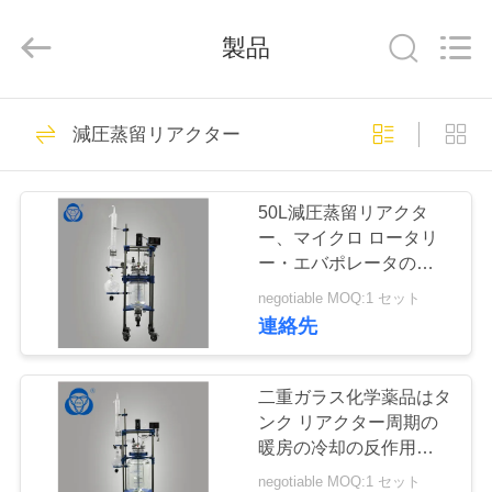
supplier.
Copyright
©
2019
製品
-
2026
Nantong
Sanjing
Chemglass
家
68
Co.,Ltd.
減圧蒸留リアクター
All
実験室ガラス リア
Rights
Reserved.
プ
クター
50L減圧蒸留リアクタ
ロ
ー、マイクロ ロータリ
ー・エバポレータの耐圧
ダ
防爆設計
negotiable MOQ:1 セット
ク
連絡先
58
ト
化学ガラス リアク
二重ガラス化学薬品はタ
ンク リアクター周期の
ター
私
暖房の冷却の反作用をか
き混ぜました
negotiable MOQ:1 セット