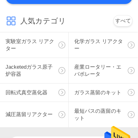
求
9
し
冷やされていた熱
人気カテゴリ
すべて
な
するサーキュレー
さ
実験室ガラス リアク
化学ガラス リアクタ
ター
ー
い
タ
Jacketedガラス原子
産業ロータリー・エ
地
炉容器
バポレータ
13
図
真空のブフナーろ
回転式真空蒸化器
ガラス蒸留のキット
うと
プ
最短パスの蒸留のキ
減圧蒸留リアクター
ラ
ット
イ