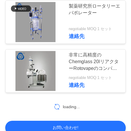
製薬研究所ロータリーエ
い
バポレーター
9
ニ
negotiable MOQ:1 セット
減圧蒸留リアクター
連絡先
ュ
ー
非常に高精度の
Chemglass 20lリアクタ
ス
ーRotovapeのコンパク
ト モーター
33
negotiable MOQ:1 セット
引
連絡先
最短パスの蒸留の
用
キット
loading...
を
要
お問い合わせ!