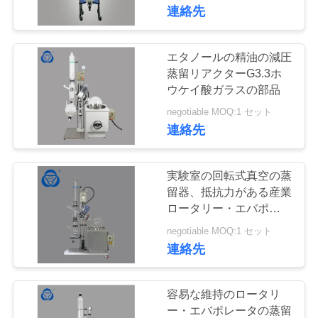
達
連絡先
に
つ
エタノールの精油の減圧
51
蒸留リアクターG3.3ホ
い
Jacketedガラス原子
ウケイ酸ガラスの部品
て
negotiable MOQ:1 セット
炉容器
連絡先
工
実験室の回転式真空の蒸
場
留器、抵抗力がある産業
ロータリー・エバポレー
33
旅
タの化学薬品
negotiable MOQ:1 セット
産業ロータリー・エ
行
連絡先
バポレータ
品
容易な維持のロータリ
ー・エバポレータの蒸留