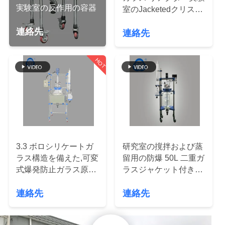
達
実験室の反作用の容器
室のJacketedクリスタ
に
ライザーの蒸留器
連絡先
連絡先
つ
い
HOT
て
工
場
3.3 ボロシリケートガ
研究室の撹拌および蒸
旅
ラス構造を備えた,可変
留用の防爆 50L 二重ガ
式爆発防止ガラス原子
ラスジャケット付き反
行
炉容器
応器
連絡先
連絡先
品