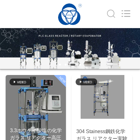
supplier.
Copyright
©
2019
-
2026
Nantong
Sanjing
Chemglass
家
Co.,Ltd.
All
Rights
Reserved.
プ
ロ
NEW
ダ
ク
ト
私
3.3ホウケイ酸塩の化学
304 Stainess鋼鉄化学
ガラス リアクター高圧
ガラス リアクター実験