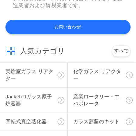
造業者および貿易業者です。
い
お問い合わせ!
ニ
ュ
人気カテゴリ
すべて
ー
ス
実験室ガラス リアク
化学ガラス リアクタ
ター
ー
引
Jacketedガラス原子
産業ロータリー・エ
用
炉容器
バポレータ
を
回転式真空蒸化器
ガラス蒸留のキット
要