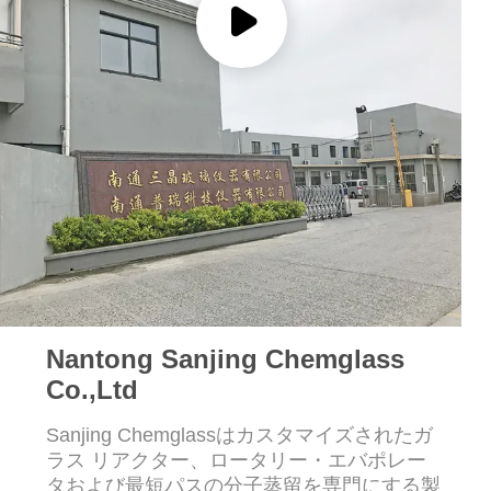
質
管
理
私
達
に
連
絡
Nantong Sanjing Chemglass
Co.,Ltd
し
な
Sanjing Chemglassはカスタマイズされたガ
ラス リアクター、ロータリー・エバポレー
さ
タおよび最短パスの分子蒸留を専門にする製