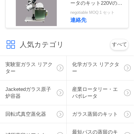
ータのキット220Vの電
い
圧に油をさして下さい
negotiable MOQ:1 セット
連絡先
ニ
ュ
人気カテゴリ
すべて
ー
実験室ガラス リアク
化学ガラス リアクタ
ス
ター
ー
引
Jacketedガラス原子
産業ロータリー・エ
炉容器
バポレータ
用
を
回転式真空蒸化器
ガラス蒸留のキット
要
最短パスの蒸留のキ