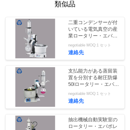
質
類似品
管
二重コンデンサーが付
理
いている電気真空の産
業ロータリー・エバポ
レータ
私
negotiable MOQ:1 セット
連絡先
達
に
支払能力がある蒸留装
置を分別する耐圧防爆
連
50lロータリー・エバポ
レータ
絡
negotiable MOQ:1 セット
連絡先
し
な
抽出機械自動実験室の
ロータリー・エバポレ
さ