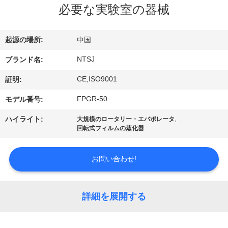
達
必要な実験室の器械
に
つ
起源の場所:
中国
い
NTSJ
ブランド名:
て
CE,ISO9001
証明:
FPGR-50
モデル番号:
工
,
ハイライト:
大規模のロータリー・エバポレータ
回転式フィルムの蒸化器
場
旅
お問い合わせ!
行
詳細を展開する
品