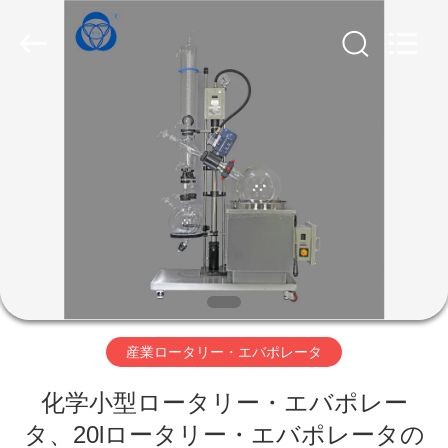
supplier.
Copyright
©
2019
-
2026
Nantong
Sanjing
Chemglass
家
Co.,Ltd.
All
Rights
Reserved.
プ
ロ
ダ
ク
ト
産業ロータリー・エバポレータ
化学小型ロータリー・エバポレー
私
タ、20lロータリー・エバポレータの