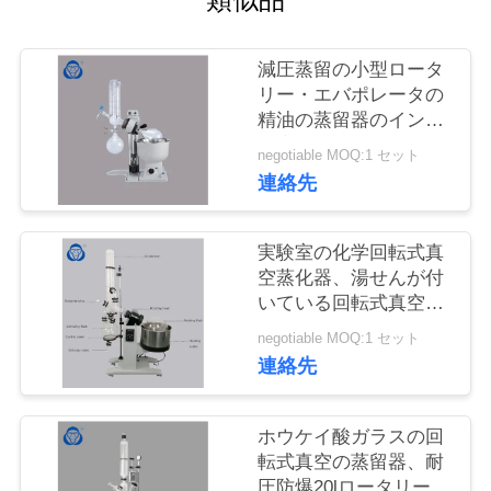
質
管
減圧蒸留の小型ロータ
理
リー・エバポレータの
精油の蒸留器のインド
大麻オイルのエキス
negotiable MOQ:1 セット
私
連絡先
達
実験室の化学回転式真
に
空蒸化器、湯せんが付
連
いている回転式真空の
蒸留器
negotiable MOQ:1 セット
絡
連絡先
し
な
ホウケイ酸ガラスの回
転式真空の蒸留器、耐
さ
圧防爆20lロータリー・