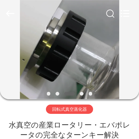
supplier.
Copyright
©
2019
-
2026
Nantong
Sanjing
Chemglass
家
Co.,Ltd.
All
Rights
Reserved.
プ
ロ
ダ
ク
ト
回転式真空蒸化器
水真空の産業ロータリー・エバポレ
私
ータの完全なターンキー解決