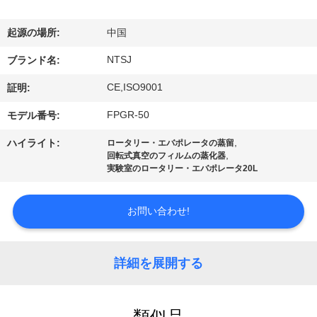
達
に
起源の場所:
中国
つ
NTSJ
ブランド名:
い
CE,ISO9001
証明:
て
FPGR-50
モデル番号:
,
ハイライト:
ロータリー・エバポレータの蒸留
,
回転式真空のフィルムの蒸化器
工
実験室のロータリー・エバポレータ20L
場
お問い合わせ!
旅
行
詳細を展開する
品
類似品