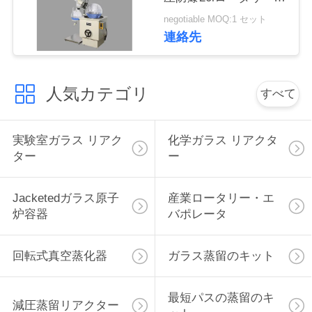
エバポレータ
い
negotiable MOQ:1 セット
連絡先
ニ
人気カテゴリ
すべて
ュ
ー
実験室ガラス リアク
化学ガラス リアクタ
ス
ター
ー
Jacketedガラス原子
産業ロータリー・エ
引
炉容器
バポレータ
用
を
回転式真空蒸化器
ガラス蒸留のキット
要
最短パスの蒸留のキ
減圧蒸留リアクター